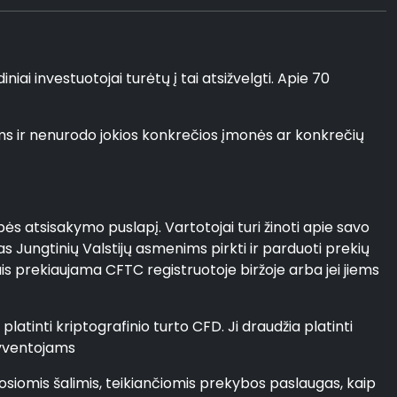
iai investuotojai turėtų į tai atsižvelgti. Apie 70
lams ir nenurodo jokios konkrečios įmonės ar konkrečių
bės atsisakymo puslapį. Vartotojai turi žinoti apie savo
s Jungtinių Valstijų asmenims pirkti ir parduoti prekių
jais prekiaujama CFTC registruotoje biržoje arba jei jiems
atinti kriptografinio turto CFD. Ji draudžia platinti
 gyventojams
iosiomis šalimis, teikiančiomis prekybos paslaugas, kaip