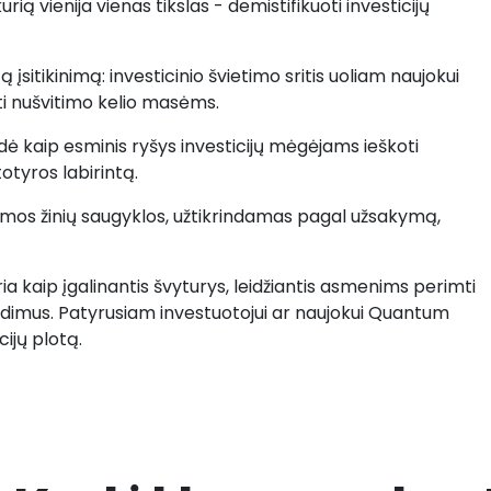
 kurią vienija vienas tikslas - demistifikuoti investicijų
tą įsitikinimą: investicinio švietimo sritis uoliam naujokui
ti nušvitimo kelio masėms.
ė kaip esminis ryšys investicijų mėgėjams ieškoti
totyros labirintą.
mos žinių saugyklos, užtikrindamas pagal užsakymą,
a kaip įgalinantis švyturys, leidžiantis asmenims perimti
endimus. Patyrusiam investuotojui ar naujokui Quantum
ijų plotą.