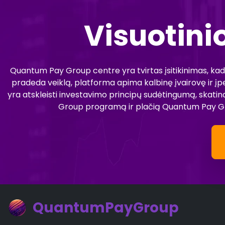
Visuotini
Quantum Pay Group centre yra tvirtas įsitikinimas, kad iš
pradeda veiklą, platforma apima kalbinę įvairovę ir įp
yra atskleisti investavimo principų sudėtingumą, skat
Group programą ir plačią Quantum Pay Group
QuantumPayGroup