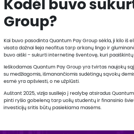
Kodėl buvo suku
Group?
Kai buvo pasodinta Quantum Pay Group sėkla, ji kilo iš e
visata dažnai lieja neofitus tarp arkanų lingo ir gluminanč
buvo aiški – sukurti internetinę šventovę, kuri paaiškintų 
Ieškodamas Quantum Pay Group yra tvirtas naujokų sąjun
su medžiagomis, išmanančiomis sudėtingų sąvokų demisti
esmė yra apšviesti, o ne užplūsti.
Auštant 2025, vizija susiliejo į realybę atsiradus Quant
pinti ryšio gobeleną tarp uolių studentų ir finansinio švie
investicijų sritis būtų pasiekiama masėms.