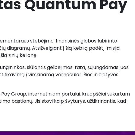
rtas Quantum Pay
lementaraus stebėjimo: finansinės globos labirinto
ių diagramų. Atsižvelgiant į šią keblią padėtį, misija
šią žinių kelionę.
gininkas, siūlantis gelbėjimosi ratą, sujungdamas juos
fikavimą į virškinamą vernacular. Šios iniciatyvos
um Pay Group, internetiniam portalui, kruopščiai sukurtam
timo bastionų. Jis stovi kaip švyturys, užtikrinantis, kad