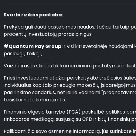
Svarbi rizikos pastaba:
Prekyba gali duoti pastebimos naudos; tačiau tai taip pat s
procentų investuotojų praras pinigus.
#Quantum Pay Group
ir visi kiti svetainėje naudojam
paslaugų teikėjų.
Vaizdo įrašas skirtas tik komerciniam pristatymui ir iliustra
Prieš investuodami atidžiai perskaitykite trečiosios šali
individualius kapitalo prieaugio mokesčių įsipareigojimu
pasirinkimo sandorius, net jei jie vadinami "prognozavimo"
teisiškai netaikoma išimtis.
Finansinio elgesio tarnyba (FCA) paskelbė politikos parei
rinkodaros medžiagą, susijusią su CFD ir kitų finansinių 
Palikdami čia savo asmeninę informaciją, jūs sutinkate i