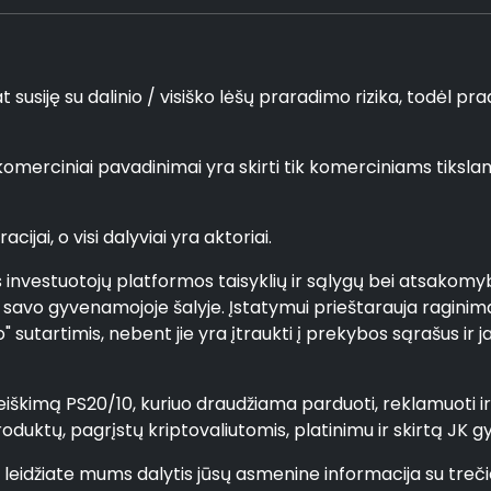
usiję su dalinio / visiško lėšų praradimo rizika, todėl pradin
i komerciniai pavadinimai yra skirti tik komerciniams tiks
cijai, o visi dalyviai yra aktoriai.
es investuotojų platformos taisyklių ir sąlygų bei atsakomy
s savo gyvenamojoje šalyje. Įstatymui prieštarauja raginima
 sutartimis, nebent jie yra įtraukti į prekybos sąrašus ir 
škimą PS20/10, kuriuo draudžiama parduoti, reklamuoti ir pl
produktų, pagrįstų kriptovaliutomis, platinimu ir skirtą JK
r leidžiate mums dalytis jūsų asmenine informacija su treč