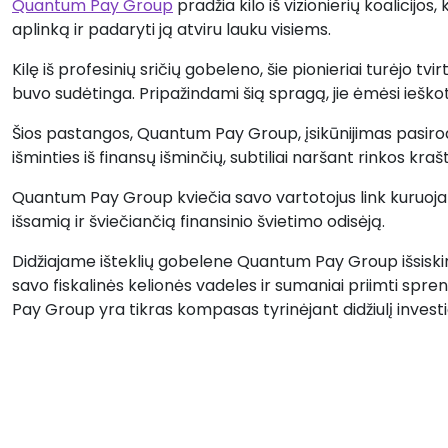
Quantum Pay Group
pradžia kilo iš vizionierių koalicijos,
aplinką ir padaryti ją atviru lauku visiems.
Kilę iš profesinių sričių gobeleno, šie pionieriai turėjo tvir
buvo sudėtinga. Pripažindami šią spragą, jie ėmėsi ieško
Šios pastangos, Quantum Pay Group, įsikūnijimas pasirod
išminties iš finansų išminčių, subtiliai naršant rinkos kraš
Quantum Pay Group kviečia savo vartotojus link kuruoja
išsamią ir šviečiančią finansinio švietimo odisėją.
Didžiajame išteklių gobelene Quantum Pay Group išsiskiri
savo fiskalinės kelionės vadeles ir sumaniai priimti spr
Pay Group yra tikras kompasas tyrinėjant didžiulį investic