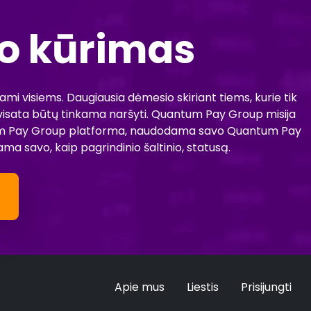
io kūrimas
iami visiems. Daugiausia dėmesio skiriant tiems, kurie tik
s visata būtų tinkama naršyti. Quantum Pay Group misija
uantum Pay Group platforma, naudodama savo Quantum Pay
a savo, kaip pagrindinio šaltinio, statusą.
Apie mus
Liestis
Prisijungti