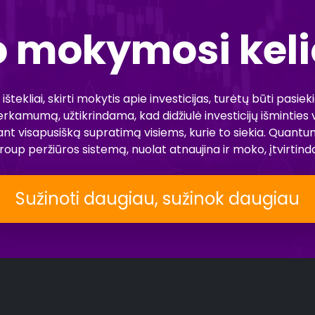
o mokymosi kel
tekliai, skirti mokytis apie investicijas, turėtų būti pasiek
erkamumą, užtikrindama, kad didžiulė investicijų išmintie
inant visapusišką supratimą visiems, kurie to siekia. Q
 peržiūros sistemą, nuolat atnaujina ir moko, įtvirtindam
Sužinoti daugiau, sužinok daugiau