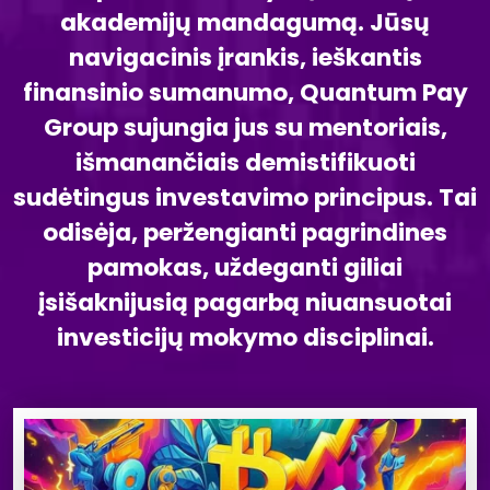
akademijų mandagumą. Jūsų
navigacinis įrankis, ieškantis
finansinio sumanumo, Quantum Pay
Group sujungia jus su mentoriais,
išmanančiais demistifikuoti
sudėtingus investavimo principus. Tai
odisėja, peržengianti pagrindines
pamokas, uždeganti giliai
įsišaknijusią pagarbą niuansuotai
investicijų mokymo disciplinai.