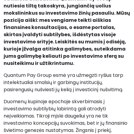
nutiesia tiltą takoskyra, jungiančią uolius
mokslininkus su investavimo žinių pasauliu. Mūsų
pozicija aiški: mes vengiame teikti aiškias
finansines konsultacijas, o esame portalas,
skirtas įvaldyti subtilybes, išdėstytas visoje
investavimo srityje. Leiskitės su mumis į odisėją,
kurioje įžvalga atitinka galimybes, suteikdama
jums galimybę keliauti po investavimo sferą su
nusiteikimu ir užtikrintumu.
Quantum Pay Group esmė yra užmegzti ryšius tarp
intelektualiai smalsių ir garbingų institucijų,
pasirengusių nušviesti jų kelią į investicinį nušvitimą.
Duomenų kupinoje epochoje skverbimasis į
investavimo subtilybių labirintą gali atrodyti
neįveikiamas. Tikroji mįslė daugeliui yra ne tik
investavimo koncepcijų suvokimas, bet ir jų finansinio
švietimo genezės nustatymas. Žingsnis į priekį,