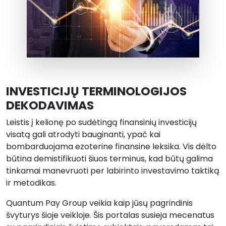
INVESTICIJŲ TERMINOLOGIJOS
DEKODAVIMAS
Leistis į kelionę po sudėtingą finansinių investicijų
visatą gali atrodyti bauginanti, ypač kai
bombarduojama ezoterine finansine leksika. Vis dėlto
būtina demistifikuoti šiuos terminus, kad būtų galima
tinkamai manevruoti per labirinto investavimo taktiką
ir metodikas.
Quantum Pay Group veikia kaip jūsų pagrindinis
švyturys šioje veikloje. Šis portalas susieja mecenatus