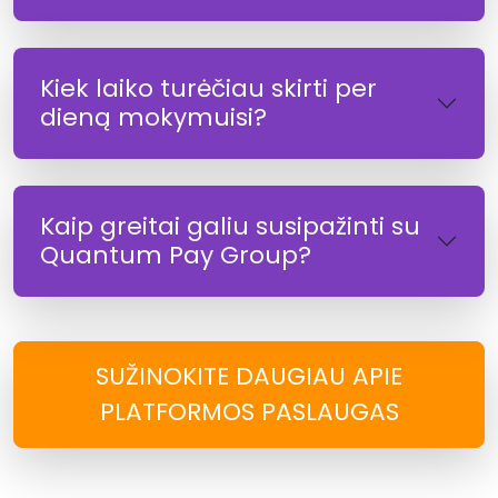
Kiek laiko turėčiau skirti per
dieną mokymuisi?
Kaip greitai galiu susipažinti su
Quantum Pay Group?
SUŽINOKITE DAUGIAU APIE
PLATFORMOS PASLAUGAS