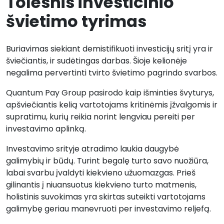
Tolesnis investicinio
švietimo tyrimas
Buriavimas siekiant demistifikuoti investicijų sritį yra ir
šviečiantis, ir sudėtingas darbas. Šioje kelionėje
negalima pervertinti tvirto švietimo pagrindo svarbos.
Quantum Pay Group pasirodo kaip išminties švyturys,
apšviečiantis kelią vartotojams kritinėmis įžvalgomis ir
supratimu, kurių reikia norint lengviau pereiti per
investavimo aplinką.
Investavimo srityje atradimo laukia daugybė
galimybių ir būdų. Turint begalę turto savo nuožiūra,
labai svarbu įvaldyti kiekvieno užuomazgas. Prieš
gilinantis į niuansuotus kiekvieno turto matmenis,
holistinis suvokimas yra skirtas suteikti vartotojams
galimybę geriau manevruoti per investavimo reljefą.