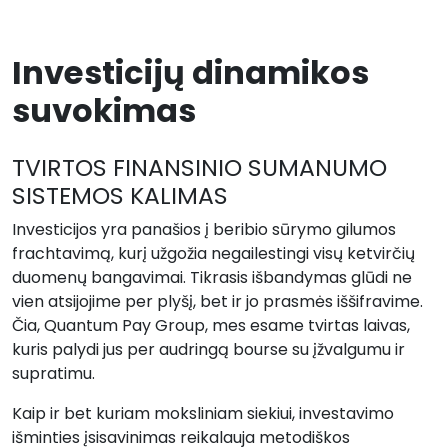
Investicijų dinamikos
suvokimas
TVIRTOS FINANSINIO SUMANUMO
SISTEMOS KALIMAS
Investicijos yra panašios į beribio sūrymo gilumos
frachtavimą, kurį užgožia negailestingi visų ketvirčių
duomenų bangavimai. Tikrasis išbandymas glūdi ne
vien atsijojime per plyšį, bet ir jo prasmės iššifravime.
Čia, Quantum Pay Group, mes esame tvirtas laivas,
kuris palydi jus per audringą bourse su įžvalgumu ir
supratimu.
Kaip ir bet kuriam moksliniam siekiui, investavimo
išminties įsisavinimas reikalauja metodiškos