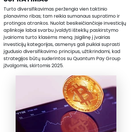
Turto diversifikavimas peržengia vien taktinio
planavimo ribas; tam reikia sumanaus supratimo ir
protingos atrankos. Nuolat besikeičiančioje investicijų
aplinkoje labai svarbu įvaldyti išteklių paskirstymo
įvairioms turto klasėms meną. Įsigilinę į įvairias
investicijų kategorijas, asmenys gali puikiai suprasti
įgudusio diversifikavimo principus, užtikrindami, kad
strategijos būtų suderintos su Quantum Pay Group
įžvalgomis, skirtomis 2025.