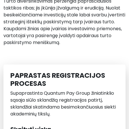
Turto diversifikavimas peržengia paprasčiausios
taktikos ribas; jis įkūnija įžvalgumą ir erudiciją. Nuolat
besikeičiančiame investicijų stale labai svarbu įvertinti
strateginį išteklių paskirstymą tarp įvairaus turto.
Kaupdami žinias apie įvairias investavimo priemones,
vartotojai yra pasirengę įvaldyti apdairaus turto
paskirstymo meniškumą.
PAPRASTAS REGISTRACIJOS
PROCESAS
Supaprastinta Quantum Pay Group žiniatinklio
sąsaja siūlo sklandžią registracijos patirtį,
sklandžiai skatindama besimokančiuosius siekti
akademinių tikslų.