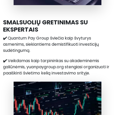
SMALSUOLIŲ GRETINIMAS SU
EKSPERTAIS
✔️
Quantum Pay Group šviečia kaip švyturys
asmenims, siekiantiems demistifikuoti investicijų
sudėtingumą.
✔️
Veikdamas kaip tarpininkas su akademinėmis
galiūnėmis, yuanpaygroup.org stengiasi organizuoti ir
paaiškinti švietimo kelią investavimo srityje.