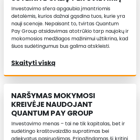
Investavimo sfera apgaubia įmantriomis
detalėmis, kurios dažnai gąsdina tuos, kurie yra
nauji scenoje. Nepaisant to, tvirtas Quantum
Pay Group atsidavimas atotrūkio tarp naujokų ir
mokomosios medžiagos mažinimui užtikrina, kad
šiuos sudėtingumus bus galima atskleisti.
Skaityti viską
NARŠYMAS MOKYMOSI
KREIVĖJE NAUDOJANT
QUANTUM PAY GROUP
Investavimo menas – tai ne tik kapitalas, bet ir
sudėtingo kraštovaizdžio supratimas bei
adekvatus pasiruošimas. Pripažindamas šį kritinį