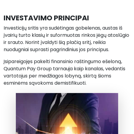
INVESTAVIMO PRINCIPAI
Investicijų sritis yra sudėtingas gobelenas, austas iš
įvairių turto klasių ir suformuotas rinkos jėgų atoslūgio
ir srauto. Norint įvaldyti šią plačią sritį, reikia
nuodugniai suprasti pagrindinius jos principus.
Įsipareigojęs pakelti finansinio raštingumo ešeloną,
Quantum Pay Group tarnauja kaip kanalas, vedantis
vartotojus per medžiagos lobyną, skirtą šioms
esminėms sąvokoms demistifikuoti.