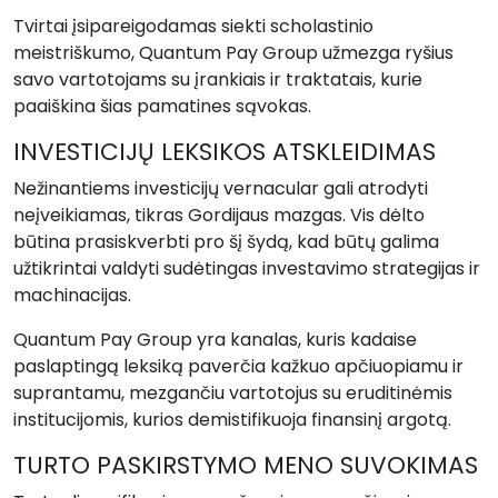
Tvirtai įsipareigodamas siekti scholastinio
meistriškumo, Quantum Pay Group užmezga ryšius
savo vartotojams su įrankiais ir traktatais, kurie
paaiškina šias pamatines sąvokas.
INVESTICIJŲ LEKSIKOS ATSKLEIDIMAS
Nežinantiems investicijų vernacular gali atrodyti
neįveikiamas, tikras Gordijaus mazgas. Vis dėlto
būtina prasiskverbti pro šį šydą, kad būtų galima
užtikrintai valdyti sudėtingas investavimo strategijas ir
machinacijas.
Quantum Pay Group yra kanalas, kuris kadaise
paslaptingą leksiką paverčia kažkuo apčiuopiamu ir
suprantamu, mezgančiu vartotojus su eruditinėmis
institucijomis, kurios demistifikuoja finansinį argotą.
TURTO PASKIRSTYMO MENO SUVOKIMAS