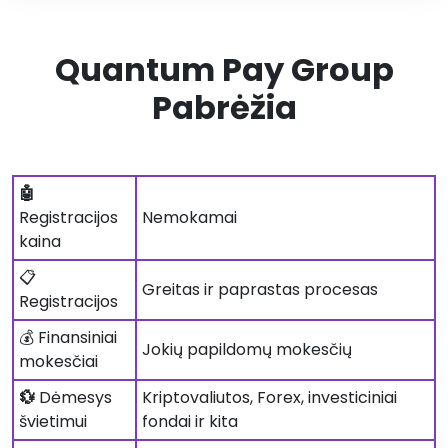
Quantum Pay Group
Pabrėžia
🤖
Registracijos
Nemokamai
kaina
📋
Greitas ir paprastas procesas
Registracijos
💰 Finansiniai
Jokių papildomų mokesčių
mokesčiai
💱
Dėmesys
Kriptovaliutos, Forex, investiciniai
švietimui
fondai ir kita