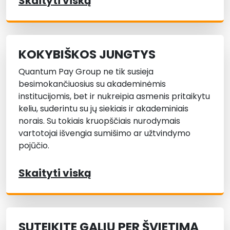
Skaityti viską
KOKYBIŠKOS JUNGTYS
Quantum Pay Group ne tik susieja
besimokančiuosius su akademinėmis
institucijomis, bet ir nukreipia asmenis pritaikytu
keliu, suderintu su jų siekiais ir akademiniais
norais. Su tokiais kruopščiais nurodymais
vartotojai išvengia sumišimo ar užtvindymo
pojūčio.
Skaityti viską
SUTEIKITE GALIŲ PER ŠVIETIMĄ