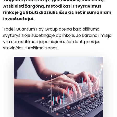
Atskleisti žargoną, metodikas ir svyravimus
rinkoje gali būti didžiulis iššūkis net ir sumaniam
investuotojui.
Todėl Quantum Pay Group ateina kaip aiškumo
švyturys šioje sudėtingoje aplinkoje. Jo kardinali misija
yra demistifikuoti įsipainiojimą, išardant prieš jus
stovinčias sumišimo sienas.