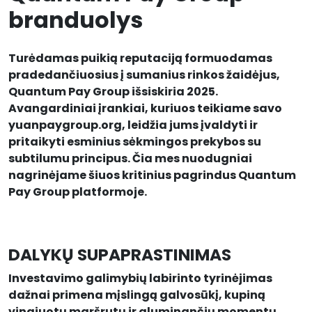
branduolys
Turėdamas puikią reputaciją formuodamas
pradedančiuosius į sumanius rinkos žaidėjus,
Quantum Pay Group išsiskiria 2025.
Avangardiniai įrankiai, kuriuos teikiame savo
yuanpaygroup.org, leidžia jums įvaldyti ir
pritaikyti esminius sėkmingos prekybos su
subtilumu principus. Čia mes nuodugniai
nagrinėjame šiuos kritinius pagrindus Quantum
Pay Group platformoje.
DALYKŲ SUPAPRASTINIMAS
Investavimo galimybių labirinto tyrinėjimas
dažnai primena mįslingą galvosūkį, kupiną
vingiuotų maršrutų ir gluminančių momentų.