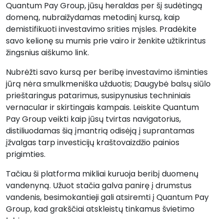
Quantum Pay Group, jūsų heraldas per šį sudėtingą
domeną, nubraižydamas metodinį kursą, kaip
demistifikuoti investavimo srities mįsles. Pradėkite
savo kelionę su mumis prie vairo ir ženkite užtikrintus
žingsnius aiškumo link.
Nubrėžti savo kursą per beribę investavimo išminties
jūrą nėra smulkmeniška užduotis; Daugybė balsų siūlo
prieštaringus patarimus, susipynusius techniniais
vernacular ir skirtingais kampais. Leiskite Quantum
Pay Group veikti kaip jūsų tvirtas navigatorius,
distiliuodamas šią įmantrią odisėją į suprantamas
įžvalgas tarp investicijų kraštovaizdžio painios
prigimties.
Tačiau ši platforma mikliai kuruoja beribį duomenų
vandenyną. Užuot stačia galva panirę į drumstus
vandenis, besimokantieji gali atsiremti į Quantum Pay
Group, kad grakščiai atskleistų tinkamus švietimo