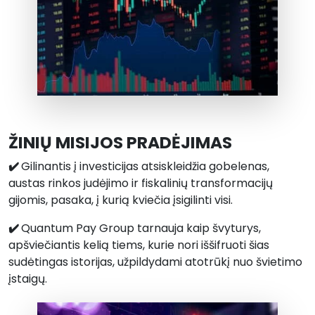
ŽINIŲ MISIJOS PRADĖJIMAS
✔️
Gilinantis į investicijas atsiskleidžia gobelenas,
austas rinkos judėjimo ir fiskalinių transformacijų
gijomis, pasaka, į kurią kviečia įsigilinti visi.
✔️
Quantum Pay Group tarnauja kaip švyturys,
apšviečiantis kelią tiems, kurie nori iššifruoti šias
sudėtingas istorijas, užpildydami atotrūkį nuo švietimo
įstaigų.