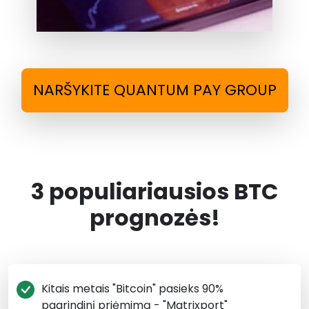
NARŠYKITE QUANTUM PAY GROUP
3 populiariausios BTC
prognozės!
Kitais metais "Bitcoin" pasieks 90%
pagrindinį priėmimą - "Matrixport"