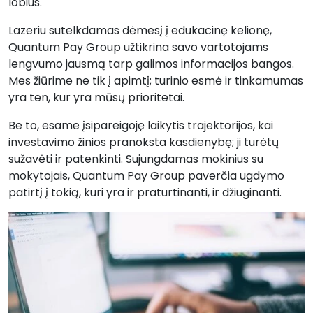
lobius.
Lazeriu sutelkdamas dėmesį į edukacinę kelionę,
Quantum Pay Group užtikrina savo vartotojams
lengvumo jausmą tarp galimos informacijos bangos.
Mes žiūrime ne tik į apimtį; turinio esmė ir tinkamumas
yra ten, kur yra mūsų prioritetai.
Be to, esame įsipareigoję laikytis trajektorijos, kai
investavimo žinios pranoksta kasdienybę; ji turėtų
sužavėti ir patenkinti. Sujungdamas mokinius su
mokytojais, Quantum Pay Group paverčia ugdymo
patirtį į tokią, kuri yra ir praturtinanti, ir džiuginanti.