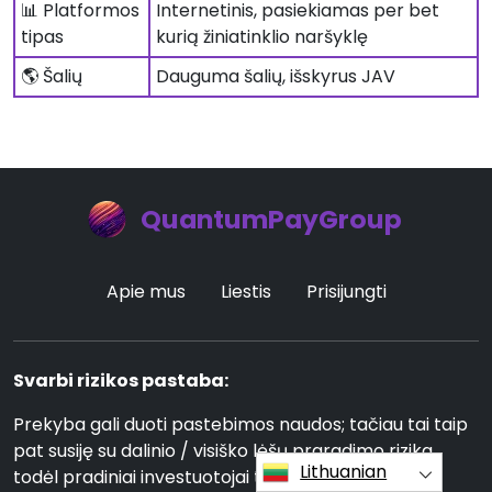
📊 Platformos
Internetinis, pasiekiamas per bet
tipas
kurią žiniatinklio naršyklę
🌎 Šalių
Dauguma šalių, išskyrus JAV
QuantumPayGroup
Apie mus
Liestis
Prisijungti
Svarbi rizikos pastaba:
Prekyba gali duoti pastebimos naudos; tačiau tai taip
pat susiję su dalinio / visiško lėšų praradimo rizika,
Lithuanian
todėl pradiniai investuotojai turėtų į tai atsižvelgti.