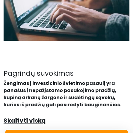
Pagrindų suvokimas
Žengimas į investicinio švietimo pasaulį yra
panašus į nepažįstamo pasakojimo pradžią,
kupiną arkanų žargono ir sudėtingų sąvokų,
kurios iš pradžių gali pasirodyti bauginančios.
Skaityti viską