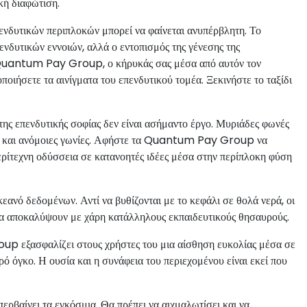
ική διαφώτιση.
πενδυτικών περιπλοκών μπορεί να φαίνεται ανυπέρβλητη. Το
ενδυτικών εννοιών, αλλά ο εντοπισμός της γένεσης της
, Quantum Pay Group, ο κήρυκάς σας μέσα από αυτόν τον
οιήσετε τα αινίγματα του επενδυτικού τομέα. Ξεκινήστε το ταξίδι
ης επενδυτικής σοφίας δεν είναι ασήμαντο έργο. Μυριάδες φωνές
κές και ανόμοιες γωνίες. Αφήστε τα Quantum Pay Group να
ερίτεχνη οδύσσεια σε κατανοητές ιδέες μέσα στην περίπλοκη φύση
εανό δεδομένων. Αντί να βυθίζονται με το κεφάλι σε θολά νερά, οι
 αποκαλύψουν με χάρη κατάλληλους εκπαιδευτικούς θησαυρούς.
up εξασφαλίζει στους χρήστες του μια αίσθηση ευκολίας μέσα σε
ό όγκο. Η ουσία και η συνάφεια του περιεχομένου είναι εκεί που
ερβαίνει τα εγκόσμια. Θα πρέπει να αιχμαλωτίσει και να