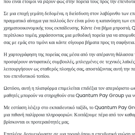
που είναι έτοιμοι να ρίξουν φως στην πορεία τους προς την επενδυτ
Σε μια εποχή γεμάτη δεδομένα, η διείσδυση στον λαβύρινθο των ε
πραγματικό αίνιγμα για πολλούς δεν είναι μόνο η κατανόηση των επ
χρηματοοικονομικής τους εκπαίδευσης. Κάντε ένα βήμα μπροστά
περίπλοκο τομέα, χαράσσοντας μια μεθοδική πορεία για να απομυθοπ
σας με εμάς στο τιμόνι και κάντε σίγουρα βήματα προς τη σαφήνεια.
Η χαρτογράφηση της πορείας σας μέσα από την απέραντη θάλασσα τ
προσφέρουν αντιφατικές συμβουλές, μπλεγμένες σε τεχνικές λαϊ
λειτουργήσουν ως σταθερός πλοηγός σας, αποστάζοντας αυτή την π
του επενδυτικού τοπίου.
Ωστόσο, αυτή η πλατφόρμα επιμελείται επιδέξια τον απεριόριστο ωκ
μαθητές μπορούν να στηριχθούν στα Quantum Pay Group για να
Με εστίαση λέιζερ στο εκπαιδευτικό ταξίδι, το Quantum Pay Gro
μια πιθανή παλίρροια πληροφοριών. Κοιτάζουμε πέρα από τον καθαρ
βρίσκονται οι προτεραιότητές μας.
Επιπλέον, δεσμευόμαστε σε μια τροχιά όπου η επενδυτική γνώση υπ