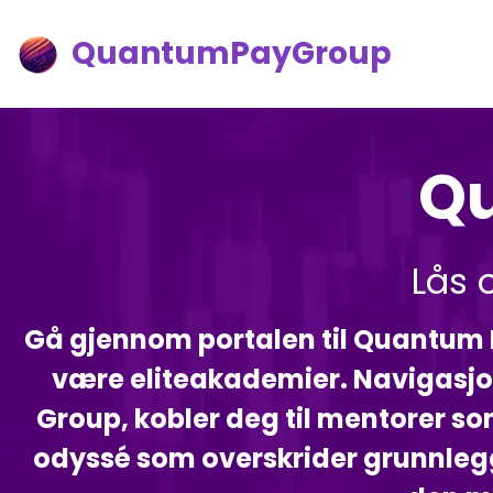
QuantumPayGroup
Q
Lås 
Gå gjennom portalen til Quantum Pa
være eliteakademier. Navigasjo
Group, kobler deg til mentorer som 
odyssé som overskrider grunnleg