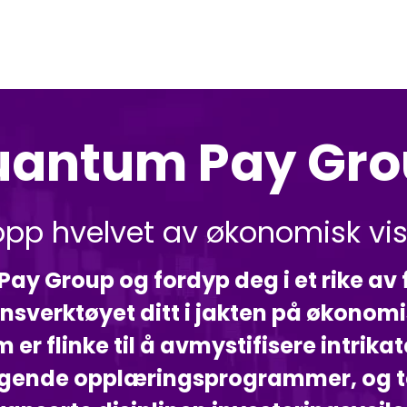
uantum Pay Gro
opp hvelvet av økonomisk v
y Group og fordyp deg i et rike av 
nsverktøyet ditt i jakten på økonom
er flinke til å avmystifisere intrika
gende opplæringsprogrammer, og te