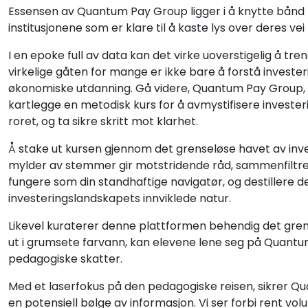
Essensen av Quantum Pay Group ligger i å knytte bånd 
institusjonene som er klare til å kaste lys over deres vei
I en epoke full av data kan det virke uoverstigelig å tren
virkelige gåten for mange er ikke bare å forstå investe
økonomiske utdanning. Gå videre, Quantum Pay Group,
kartlegge en metodisk kurs for å avmystifisere invest
roret, og ta sikre skritt mot klarhet.
Å stake ut kursen gjennom det grenseløse havet av inv
mylder av stemmer gir motstridende råd, sammenfiltret 
fungere som din standhaftige navigatør, og destillere den
investeringslandskapets innviklede natur.
Likevel kuraterer denne plattformen behendig det gren
ut i grumsete farvann, kan elevene lene seg på Quant
pedagogiske skatter.
Med et laserfokus på den pedagogiske reisen, sikrer Qu
en potensiell bølge av informasjon. Vi ser forbi rent vo