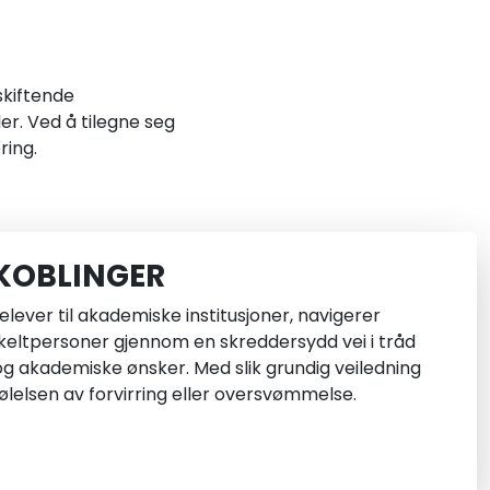
skiftende
er. Ved å tilegne seg
ring.
LKOBLINGER
elever til akademiske institusjoner, navigerer
ltpersoner gjennom en skreddersydd vei i tråd
g akademiske ønsker. Med slik grundig veiledning
følelsen av forvirring eller oversvømmelse.