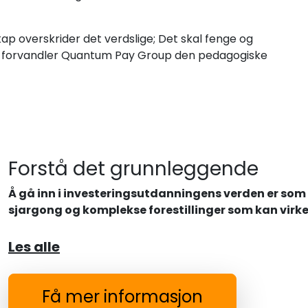
skap overskrider det verdslige; Det skal fenge og
re, forvandler Quantum Pay Group den pedagogiske
Forstå det grunnleggende
Å gå inn i investeringsutdanningens verden er som å
sjargong og komplekse forestillinger som kan vir
Les alle
Få mer informasjon