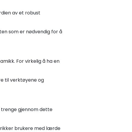
rdien av et robust
eten som er nødvendig for å
mikk. For virkelig å ha en
re til verktøyene og
 å trenge gjennom dette
strikker brukere med lærde