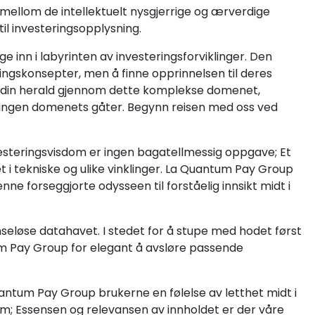
mellom de intellektuelt nysgjerrige og ærverdige
 til investeringsopplysning.
ge inn i labyrinten av investeringsforviklinger. Den
ringskonsepter, men å finne opprinnelsen til deres
 din herald gjennom dette komplekse domenet,
eringen domenets gåter. Begynn reisen med oss ved
esteringsvisdom er ingen bagatellmessig oppgave; Et
i tekniske og ulike vinklinger. La Quantum Pay Group
ne forseggjorte odysseen til forståelig innsikt midt i
seløse datahavet. I stedet for å stupe med hodet først
um Pay Group for elegant å avsløre passende
antum Pay Group brukerne en følelse av letthet midt i
lum; Essensen og relevansen av innholdet er der våre