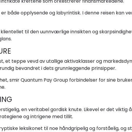
de intrikate kreftene som orkestrerer finansmarkedene.
r både opplysende og labyrintisk. I denne reisen kan ve
klientellet til den uunnværlige innsikten og skarpsindigh
glans.
URE
 et teppe vevd av utallige aktivaklasser og markedsdyna
rundig bevandret i dets grunnleggende prinsipper.
ighet, smir Quantum Pay Group forbindelser for sine bruke
ne.
RING
tigelig, en veritabel gordisk knute. Likevel er det viktig
tegiene og intrigene med tillit.
tiske leksikonet til noe håndgripelig og forståelig, og 