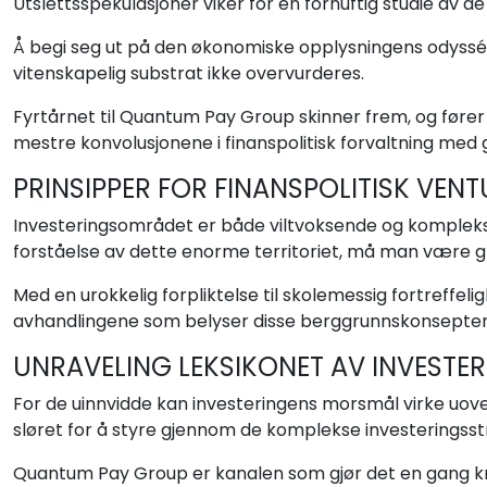
Utslettsspekulasjoner viker for en fornuftig studie av 
Å begi seg ut på den økonomiske opplysningens odyssé e
vitenskapelig substrat ikke overvurderes.
Fyrtårnet til Quantum Pay Group skinner frem, og fører 
mestre konvolusjonene i finanspolitisk forvaltning med 
PRINSIPPER FOR FINANSPOLITISK VENT
Investeringsområdet er både viltvoksende og komplekst,
forståelse av dette enorme territoriet, må man være g
Med en urokkelig forpliktelse til skolemessig fortreffel
avhandlingene som belyser disse berggrunnskonsepte
UNRAVELING LEKSIKONET AV INVESTE
For de uinnvidde kan investeringens morsmål virke uovers
sløret for å styre gjennom de komplekse investeringsstra
Quantum Pay Group er kanalen som gjør det en gang kryp