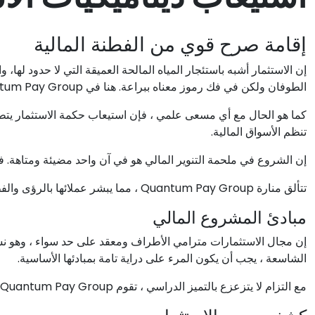
إقامة صرح قوي من الفطنة المالية
إن الاستثمار أشبه باستئجار المياه المالحة العميقة التي لا حدود لها، 
الطوفان ولكن في فك رموز معناه ببراعة. هنا في Quantum Pay Group ، نحن السفينة الصامدة التي ترافقك عبر البورصة المضطربة ببصيرة وفهم.
كما هو الحال مع أي مسعى علمي ، فإن استيعاب حكمة الاستثمار يتطلب
تنظم الأسواق المالية.
إن الشروع في ملحمة التنوير المالي هو في آن واحد مضيئة ومتاهة. في ه
تتألق منارة Quantum Pay Group ، مما يبشر عملائها بالرؤى والفطنة التي لا غنى عنها اللازمة لإتقان تلافيف الإشراف المالي بشجاعة.
مبادئ المشروع المالي
إن مجال الاستثمارات مترامي الأطراف ومعقد على حد سواء ، وهو نس
الشاسعة ، يجب أن يكون المرء على دراية تامة بمبادئها الأساسية.
مع التزام لا يتزعزع بالتميز الدراسي ، تقوم Quantum Pay Group بإقامة روابط لمستخدميها بالأدوات والأطروحات التي توضح هذه المفاهيم الأساسية.