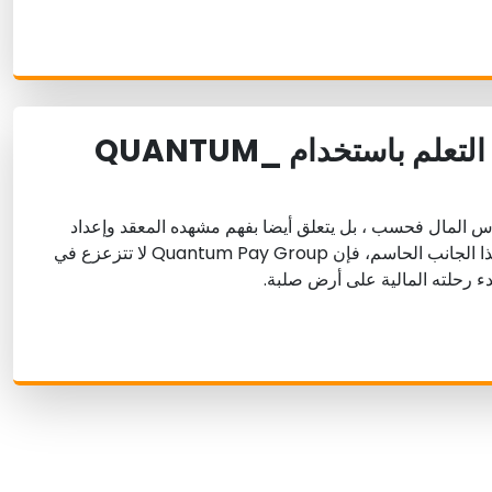
التنقل في منحنى التعلم باستخدام _QUANTUM
أس المال فحسب ، بل يتعلق أيضا بفهم مشهده المعقد وإعداد
نفسه بشكل كاف. واعترافا بهذا الجانب الحاسم، فإن Quantum Pay Group لا تتزعزع في
دء رحلته المالية على أرض صلبة.