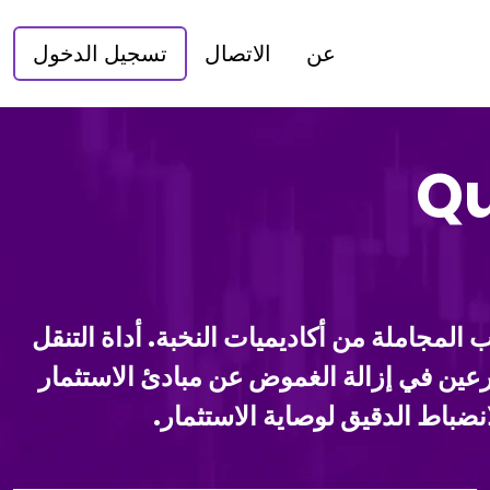
عن
الاتصال
تسجيل الدخول
Q
اء المالي ، من باب المجاملة من أكاديميات النخبة. أداة التنقل
Quantum Pay Grou تربطك بالموجهين البارعين في إزالة الغموض عن مبادئ الاستثمار
انضباط الدقيق لوصاية الاستثمار.