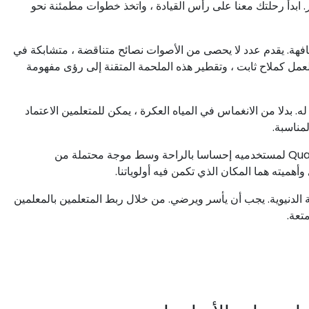
 ابدأ رحلتك معنا على رأس القيادة ، واتخذ خطوات مطمئنة نحو
فهة. يقدم عدد لا يحصى من الأصوات نصائح متناقضة ، متشابكة في
يا العامية التقنية والمتباينة. اسمح ل Quantum Pay Group بالعمل كملاح ثابت ، وتقطير هذه الملحمة المتقنة إلى رؤى مفهومة
. بدلا من الانغماس في المياه العكرة ، يمكن للمتعلمين الاعتماد
مع التركيز بالليزر على الرحلة التعليمية ، يضمن Quantum Pay Group لمستخدميه إحساسا بالراحة وسط موجة محتملة من
أهميته هما المكان الذي تكمن فيه أولوياتنا.
 الدنيوية. يجب أن يأسر ويرضي. من خلال ربط المتعلمين بالمعلمين