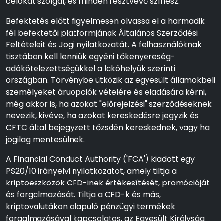
célokat szolgál, és minden résztvevő színész.
Befektetés előtt figyelmesen olvassa el a harmadik
fél befektetői platformjának Általános Szerződési
Feltételeit és Jogi nyilatkozatát. A felhasználóknak
tisztában kell lenniük egyéni tőkenyereség-
adókötelezettségükkel a lakóhelyük szerinti
országban. Törvénybe ütközik az egyesült államokbeli
személyeket áruopciók vételére és eladására kérni,
még akkor is, ha azokat "előrejelzési" szerződéseknek
nevezik, kivéve, ha azokat kereskedésre jegyzik és
CFTC által bejegyzett tőzsdén kereskednek, vagy ha
jogilag mentesülnek.
A Financial Conduct Authority ('FCA') kiadott egy
PS20/10 irányelvi nyilatkozatot, amely tiltja a
kriptoeszközök CFD-inek értékesítését, promócióját
és forgalmazását. Tiltja a CFD-k és más,
kriptovalutákon alapuló pénzügyi termékek
forgalmazásával kapcsolatos, az Egyesült Királyság