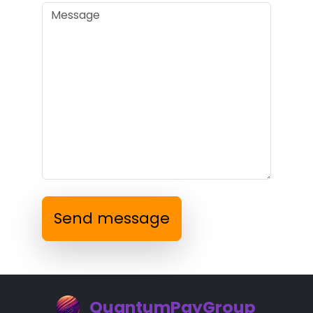
Send message
QuantumPayGroup