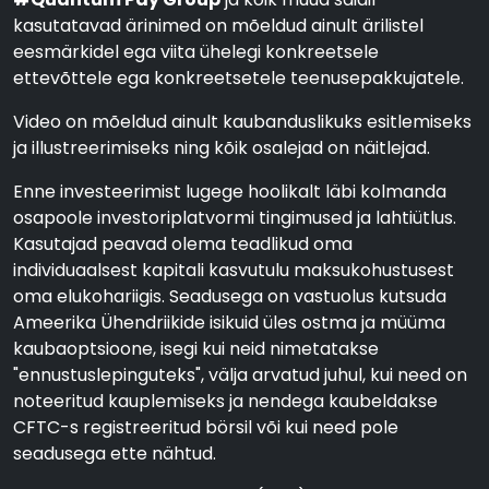
kasutatavad ärinimed on mõeldud ainult ärilistel
eesmärkidel ega viita ühelegi konkreetsele
ettevõttele ega konkreetsetele teenusepakkujatele.
Video on mõeldud ainult kaubanduslikuks esitlemiseks
ja illustreerimiseks ning kõik osalejad on näitlejad.
Enne investeerimist lugege hoolikalt läbi kolmanda
osapoole investoriplatvormi tingimused ja lahtiütlus.
Kasutajad peavad olema teadlikud oma
individuaalsest kapitali kasvutulu maksukohustusest
oma elukohariigis. Seadusega on vastuolus kutsuda
Ameerika Ühendriikide isikuid üles ostma ja müüma
kaubaoptsioone, isegi kui neid nimetatakse
"ennustuslepinguteks", välja arvatud juhul, kui need on
noteeritud kauplemiseks ja nendega kaubeldakse
CFTC-s registreeritud börsil või kui need pole
seadusega ette nähtud.