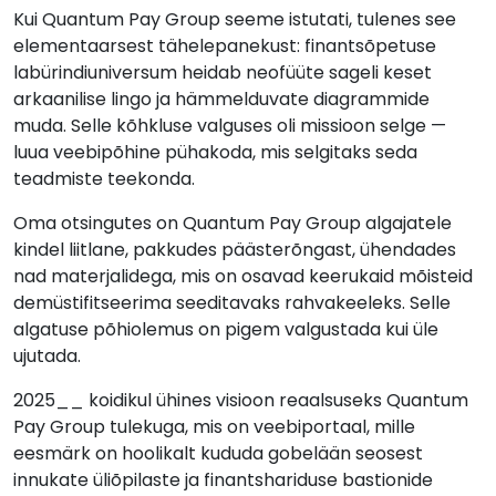
Kui Quantum Pay Group seeme istutati, tulenes see
elementaarsest tähelepanekust: finantsõpetuse
labürindiuniversum heidab neofüüte sageli keset
arkaanilise lingo ja hämmelduvate diagrammide
muda. Selle kõhkluse valguses oli missioon selge —
luua veebipõhine pühakoda, mis selgitaks seda
teadmiste teekonda.
Oma otsingutes on Quantum Pay Group algajatele
kindel liitlane, pakkudes päästerõngast, ühendades
nad materjalidega, mis on osavad keerukaid mõisteid
demüstifitseerima seeditavaks rahvakeeleks. Selle
algatuse põhiolemus on pigem valgustada kui üle
ujutada.
2025__ koidikul ühines visioon reaalsuseks Quantum
Pay Group tulekuga, mis on veebiportaal, mille
eesmärk on hoolikalt kududa gobelään seosest
innukate üliõpilaste ja finantshariduse bastionide