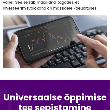
vahel. See seisab majakana, tagades, et
investeerimisvaldkond on massidele käeulatuses.
Universaalse õppimise
tee sepistamine