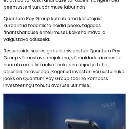
et otsida tarkust rahanduse tarkadelt, navigeerides
peensusteni turupärimuse labürindis.
Quantum Pay Group kutsub oma kasutajaid
kureeritud teadmiste hoidla poole, tagades
finantshariduse eritellimusel, kõikehõlmava ja
valgustava odüsseia.
Ressursside suures gobeläänis eristub Quantum Pay
Group võimestava majakana, võimaldades inimestel
haarata oma fiskaalse teekonna ohjad ja teha
otsuseid teravusega. Kogenud investori või uustulnuka
jaoks on Quantum Pay Group tõeline kompass
investeeringu tohutu avaruse uurimisel.