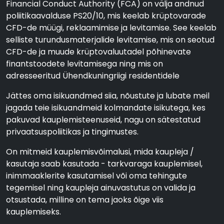
Financial Conduct Authority (FCA) on välja andnud
poliitikaavalduse PS20/10, mis keelab krüptovarade
CFD-de müügi, reklaamimise ja levitamise. See keelab
selliste turundusmaterjalide levitamise, mis on seotud
CFD-de ja muude krüptovaluutadel põhinevate
finantstoodete levitamisega ning mis on
adresseeritud Ühendkuningriigi residentidele
Jättes oma isikuandmed siia, nõustute ja lubate meil
jagada teie isikuandmeid kolmandate isikutega, kes
pakuvad kauplemisteenuseid, nagu on sätestatud
privaatsuspoliitikas ja tingimustes.
On mitmeid kauplemisvõimalusi, mida kaupleja /
kasutaja saab kasutada - tarkvaraga kauplemisel,
inimmaaklerite kasutamisel või oma tehingute
tegemisel ning kaupleja ainuvastutus on valida ja
otsustada, milline on tema jaoks õige viis
kauplemiseks.