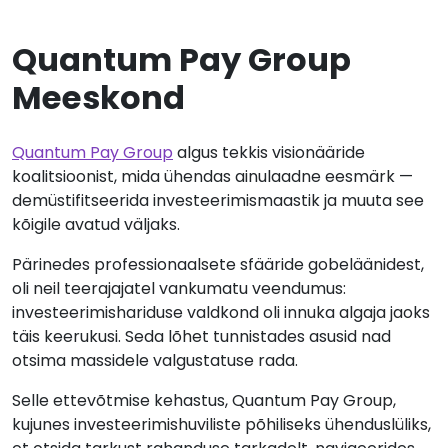
Quantum Pay Group
Meeskond
Quantum Pay Group
algus tekkis visionääride
koalitsioonist, mida ühendas ainulaadne eesmärk —
demüstifitseerida investeerimismaastik ja muuta see
kõigile avatud väljaks.
Pärinedes professionaalsete sfääride gobeläänidest,
oli neil teerajajatel vankumatu veendumus:
investeerimishariduse valdkond oli innuka algaja jaoks
täis keerukusi. Seda lõhet tunnistades asusid nad
otsima massidele valgustatuse rada.
Selle ettevõtmise kehastus, Quantum Pay Group,
kujunes investeerimishuviliste põhiliseks ühenduslüliks,