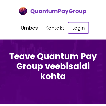
QuantumPayGroup
Umbes
Kontakt
Login
Teave Quantum Pay
Group veebisaidi
kohta