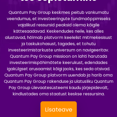
Quantum Pay Group keskmes peitub vankumatu
veendumus, et investeeringute tundmaõppimiseks
vajalikud ressursid peaksid olema kõigile
kättesaadavad. Keskendudes neile, kes alles
alustavad, hõlmab platvorm keelelist mitmekesisust
ja taskukohasust, tagades, et tohutu
investeerimistarkuste universum on navigeeritav.
Quantum Pay Group missioon on lahti harutada
investeerimispõhimõtete keerukust, edendades
igakülgset arusaamist kõigi jaoks, kes seda otsivad.
Quantum Pay Group platvorm uuendab ja harib oma
Quantum Pay Group rakenduse ja ulatusliku Quantum
Pay Group ülevaatesüsteemi kaudu järjepidevalt,
kindlustades oma staatust keskse ressursina.
Lisateave