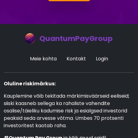
QuantumPayGroup
Meie kohta
Kontakt
Login
Oluline riskimärkus:
Kauplemine võib tekitada märkimisväärseid eeliseid;
siiski kaasneb sellega ka rahaliste vahendite
osalise/täieliku kadumise risk ja esialgsed investorid
peaksid seda arvesse võtma. Umbes 70 protsenti
investoritest kaotab raha.
#Quantum Pay Group
ja kõik muud saidil