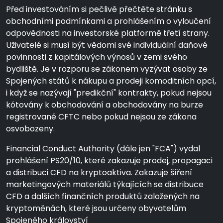
Před investováním si pečlivě přečtěte stránku s
obchodními podmínkami a prohlášením o vyloučení
odpovědnosti na investorské platformě třetí strany.
Uživatelé si musí být vědomi své individuální daňové
povinnosti z kapitálových výnosů v zemi svého
bydliště. Je v rozporu se zákonem vyzývat osoby ze
Spojených států k nákupu a prodeji komoditních opcí,
i když se nazývají "predikční" kontrakty, pokud nejsou
kótovány k obchodování a obchodovány na burze
registrované CFTC nebo pokud nejsou ze zákona
osvobozeny.
Financial Conduct Authority (dále jen "FCA") vydal
prohlášení PS20/10, které zakazuje prodej, propagaci
a distribuci CFD na kryptoaktiva. Zakazuje šíření
marketingových materiálů týkajících se distribuce
CFD a dalších finančních produktů založených na
kryptoměnách, které jsou určeny obyvatelům
Spojeného království