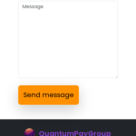
Send message
QuantumPayGroup